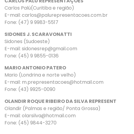
CARLOS PALÚ REPRESENTAÇÕES
Carlos Palú(Curitiba e região)
E-mail:
carlos@palurepresentacoes.com.br
Fone:
(47) 9 9983-5517
SIDONES J. SCARAVONATTI
Sidones (Sudoeste)
E-mail:
sidonesrep@gmail.com
Fone:
(45) 9 9855-0136
MARIO ANTONIO PATERO
Mario (Londrina e norte velho)
E-mail: m.prepresentacoes@hotmail.com
Fone: (43) 9925-0090
OLANDIR ROQUE RIBEIRO DA SILVA REPRESENT
Olandir (Palmas e região/ Ponta Grossa)
E-mail: olarsilva@hotmail.com
Fone: (
45) 9844-3270