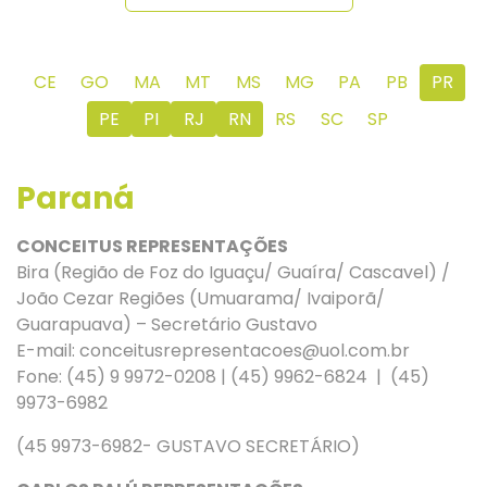
CE
GO
MA
MT
MS
MG
PA
PB
PR
PE
PI
RJ
RN
RS
SC
SP
Paraná
CONCEITUS REPRESENTAÇÕES
Bira (Região de Foz do Iguaçu/ Guaíra/ Cascavel) /
João Cezar Regiões (Umuarama/ Ivaiporã/
Guarapuava) – Secretário Gustavo
E-mail:
conceitusrepresentacoes@uol.com.br
Fone:
(45) 9 9972-0208 | (45) 9962-6824 | (45)
9973-6982
(45 9973-6982- GUSTAVO SECRETÁRIO)