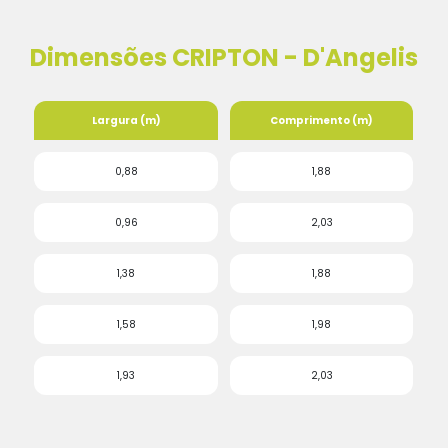
Dimensões CRIPTON - D'Angelis
Largura (m)
Comprimento (m)
0,88
1,88
0,96
2,03
1,38
1,88
1,58
1,98
1,93
2,03