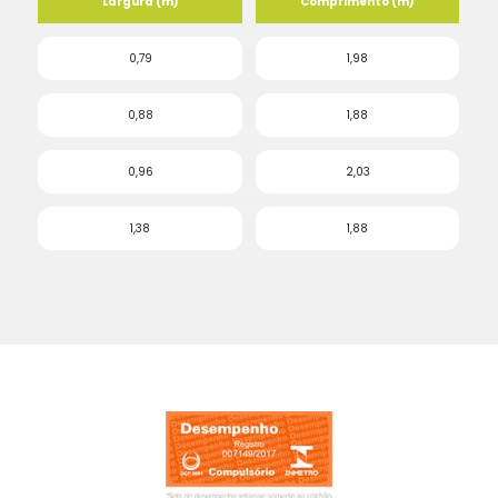
Largura (m)
Comprimento (m)
0,79
1,98
0,88
1,88
0,96
2,03
1,38
1,88